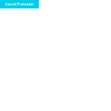
Cancel Preloader
Inicio
Se
Cardiology